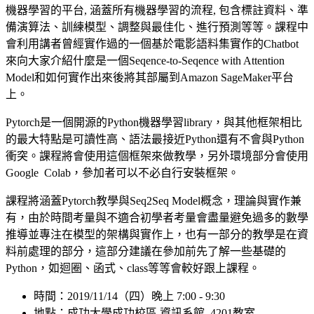
機器學習的平台, 涵蓋所有機器學習的流程, 包含標註資料、準
備演算法、訓練模型、調整與最佳化、進行預測等等。課程中
會利用講者曾經實作過的一個基於電影語料集實作的Chatbot
來向大家介紹什麼是一個Seqence-to-Seqence with Attention
Model和如何實作出來後將其部屬到Amazon SageMaker平台
上。
Pytorch是一個開源的Python機器學習library，與其他框架相比
的最大特點是可讀性高、語法最接近Python還有不會與Python
衝突。課程將會使用這個框架來做教學，另外環境部分會使用
Google Colab，參加者可以不必自行安裝框架。
課程將涵蓋Pytorch教學與Seq2Seq Model概念，理論與實作兼
有，由於時間考量與不適合初學者考量會盡量避免過多的數學
推導並專注在模型的架構與實作上，也有一部分的教學是在資
料前處理的部分，這部分建議在參加前先了解一些基礎的
Python，如迴圈、函式、class等等會較好跟上課程。
時間：2019/11/14（四）晚上 7:00 - 9:30
地點：成功大學成功校區 資訊系館 4201教室