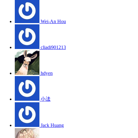
Wei-An Hou
cliadi901213
hdyen
小法
Jack Huang