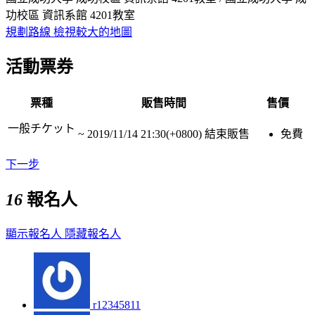
功校區 資訊系館 4201教室
規劃路線
檢視較大的地圖
活動票券
票種
販售時間
售價
一般チケット
~
2019/11/14 21:30(+0800)
結束販售
免費
下一步
16
報名人
顯示報名人
隱藏報名人
r12345811