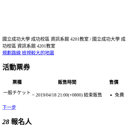
國立成功大學 成功校區 資訊系館 4201教室 / 國立成功大學 成
功校區 資訊系館 4201教室
規劃路線
檢視較大的地圖
活動票券
票種
販售時間
售價
一般チケット
~
2019/04/18 21:00(+0800)
結束販售
免費
下一步
28
報名人