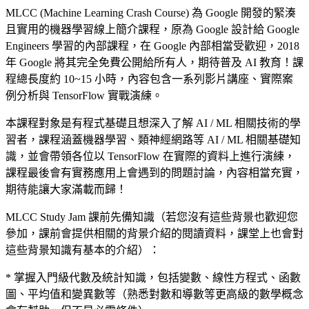
MLCC (Machine Learning Crash Course) 為 Google 開發的緊湊
且實用的機器學習線上簡介課程，原為 Google 設計給 Google
Engineers 學習的內部課程，在 Google 內部相當受歡迎，2018
年 Google 將其完全免費公開給所有人，期待普及 AI 教育！課
程總長度約 10~15 小時，內容包含一系列影片講座、實際案
例分析與 TensorFlow 實戰演練。
本課程對象是有程式基礎且想深入了解 AI / ML 相關技術的學
習者，課程涵蓋機器學習、類神經網路等 AI / ML 相關基礎知
識，並會帶領各位以 TensorFlow 在實際的資料上進行演練，
課程最後會有實務應用上會遇到的問題討論，內容相當充實，
期待能讓大家滿載而歸！
MLCC Study Jam 課前先備知識（若您沒有這些背景也歡迎您
參加，課前會提供相關的背景介紹的閱讀資料，課堂上也會對
這些背景知識有基本的介紹）：
* 掌握入門級代數及統計知識，包括變數、線性方程式、函數
圖、平均值和變異數等（熟悉對數和導數等更高級的數學概念