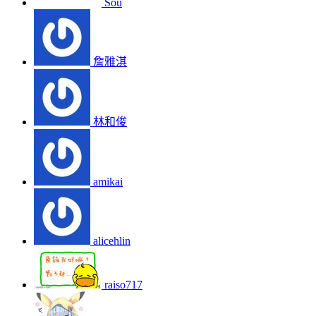
Sou
詹雅淇
林和俊
amikai
alicehlin
raiso717